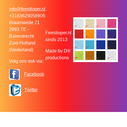
info@feestloper.nl
+31(0)629058905
Braamwede 21
2993 TE -
Feestloper.nl
Barendrecht
sinds 2013
Zuid-Holland
(Nederland)
Made by D®
productions
Volg ons ook via:
Facebook
Twitter