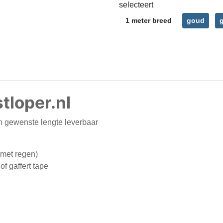
selecteert
1 meter breed
goud
tloper.nl
in gewenste lengte leverbaar
 met regen)
f gaffert tape