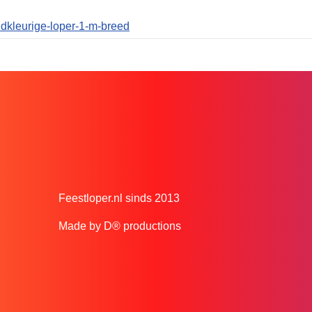
udkleurige-loper-1-m-breed
Feestloper.nl sinds 2013
Made by D® productions