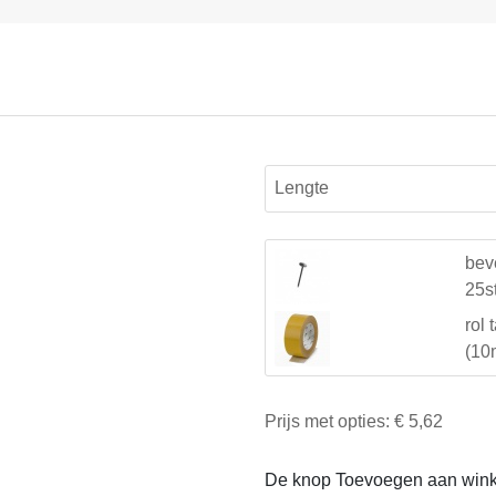
Lengte
beve
25st
rol 
(10
Prijs met opties:
€ 5,62
De knop Toevoegen aan winke