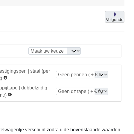
Volgende
stigingspen | staal (per
)
tapijttape | dubbelzijdig
mtr)
lwagentje verschijnt zodra u de bovenstaande waarden