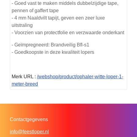
- Goed vast te maken middels dubbelzijdige tape,
pennen of gaffert tape
- 4 mm Naaldvilt tapijt, geven een zeer luxe
uitstraling
- Voorzien van protectfolie en verzwaarde onderkant
- Geïmpregneerd: Brandveilig Bfl-s1
- Goedkoopste in deze kwaliteit lopers
Merk URL :
/webshop/product/ophaler-witte-loper-1-
meter-breed
Contactgegevens
info@feestloper.nl