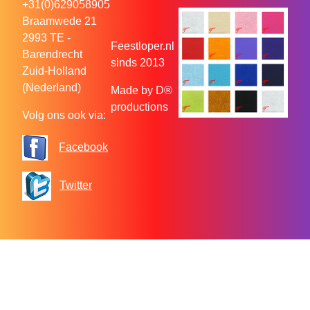
+31(0)629058905
Braamwede 21
2993 TE -
Feestloper.nl
Barendrecht
sinds 2013
Zuid-Holland
(Nederland)
Made by D®
productions
Volg ons ook via:
Facebook
Twitter