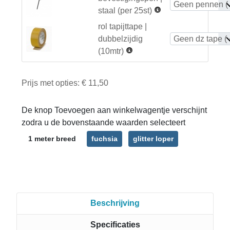
staal (per 25st)
rol tapijttape |
dubbelzijdig
(10mtr)
Prijs met opties:
€ 11,50
De knop Toevoegen aan winkelwagentje verschijnt
zodra u de bovenstaande waarden selecteert
1 meter breed
fuchsia
glitter loper
Beschrijving
Specificaties