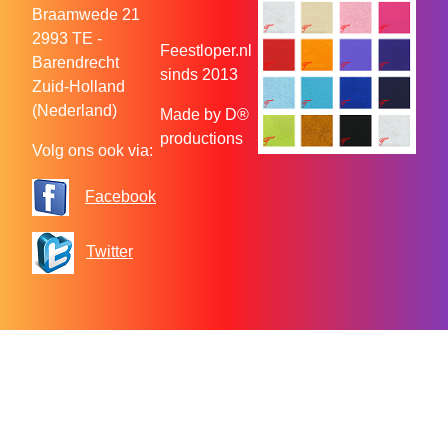
Braamwede 21
2993 TE -
Feestloper.nl
Barendrecht
sinds 2013
Zuid-Holland
(Nederland)
Made by D®
productions
Volg ons ook via:
Facebook
Twitter