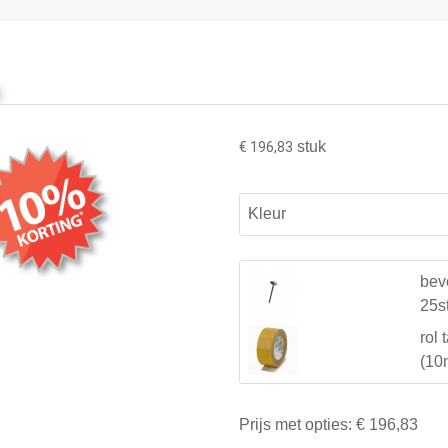
stuk
€ 196,83
Kleur
beve
25st
rol 
(10
Prijs met opties:
€ 196,83