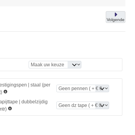
Volgende
stigingspen | staal (per
)
tapijttape | dubbelzijdig
mtr)