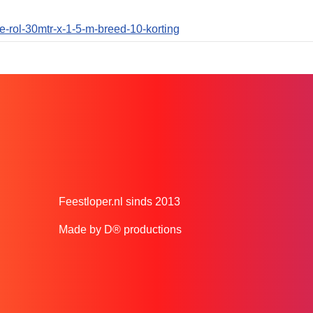
le-rol-30mtr-x-1-5-m-breed-10-korting
Feestloper.nl sinds 2013
Made by D® productions