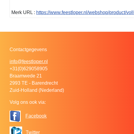
Merk URL :
https://www.feestloper.nl/webshop/product/vol
Contactgegevens
info@feestloper.nl
+31(0)629058905
Braamwede 21
2993 TE - Barendrecht
Zuid-Holland (Nederland)
Volg ons ook via:
Facebook
Twitter